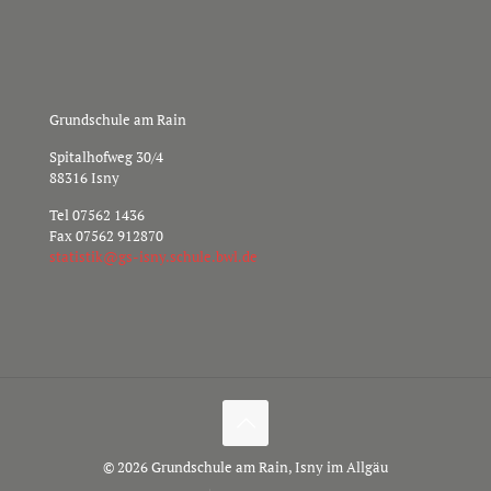
Grundschule am Rain
Spitalhofweg 30/4
88316 Isny
Tel
07562 1436
Fax 07562 912870
s
sitat
g@kit
nsi-s
hcs.y
b.elu
ed.lw
© 2026 Grundschule am Rain, Isny im Allgäu