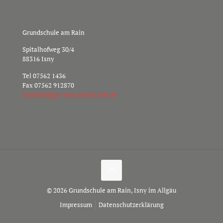
Grundschule am Rain
Spitalhofweg 30/4
88316 Isny
Tel
07562 1436
Fax 07562 912870
s
sitat
g@kit
nsi-s
hcs.y
b.elu
ed.lw
© 2026 Grundschule am Rain, Isny im Allgäu
Impressum
Datenschutzerklärung