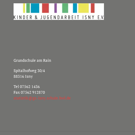
Grundschule am Rain
Spitalhofweg 30/4
88316 Isny
Tel
07562 1436
Fax 07562 912870
s
sitat
g@kit
nsi-s
hcs.y
b.elu
ed.lw