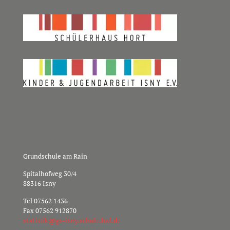
Grundschule am Rain
Spitalhofweg 30/4
88316 Isny
Tel
07562 1436
Fax 07562 912870
s
sitat
g@kit
nsi-s
hcs.y
b.elu
ed.lw