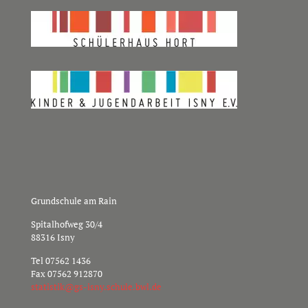
Grundschule am Rain
Spitalhofweg 30/4
88316 Isny
Tel
07562 1436
Fax 07562 912870
s
sitat
g@kit
nsi-s
hcs.y
b.elu
ed.lw