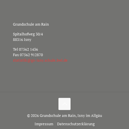
Grundschule am Rain
Spitalhofweg 30/4
88316 Isny
Tel
07562 1436
Fax 07562 912870
s
sitat
g@kit
nsi-s
hcs.y
b.elu
ed.lw
© 2026 Grundschule am Rain, Isny im Allgäu
Impressum
Datenschutzerklärung