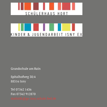
Grundschule am Rain
Spitalhofweg 30/4
88316 Isny
Tel
07562 1436
Fax 07562 912870
s
sitat
g@kit
nsi-s
hcs.y
b.elu
ed.lw