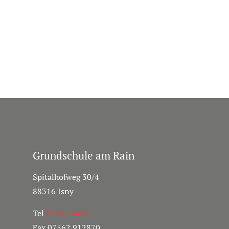
Grundschule am Rain
Spitalhofweg 30/4
88316 Isny
Tel
07562 1436
Fax 07562 912870